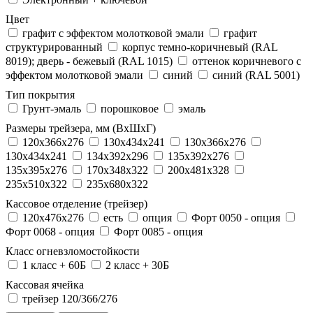
Цвет
графит с эффектом молотковой эмали
графит
структурированный
корпус темно-коричневый (RAL
8019); дверь - бежевый (RAL 1015)
оттенок коричневого с
эффектом молотковой эмали
синий
синий (RAL 5001)
Тип покрытия
Грунт-эмаль
порошковое
эмаль
Размеры трейзера, мм (ВхШхГ)
120x366x276
130x434x241
130х366х276
130х434х241
134x392x296
135x392x276
135x395x276
170x348x322
200x481x328
235x510x322
235x680x322
Кассовое отделение (трейзер)
120х476х276
есть
опция
Форт 0050 - опция
Форт 0068 - опция
Форт 0085 - опция
Класс огневзломостойкости
1 класс + 60Б
2 класс + 30Б
Кассовая ячейка
трейзер 120/366/276