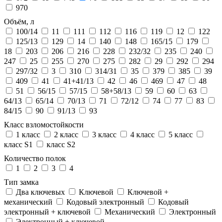
970
Объём, л
100/14
11
111
112
116
119
12
122
125/13
129
14
140
148
165/15
179
18
203
206
216
228
232/32
235
240
247
25
255
270
275
282
29
292
294
297/32
3
310
314/31
35
379
385
39
409
41
41+41/13
42
46
469
47
48
51
56/15
57/15
58+58/13
59
60
63
64/13
65/14
70/13
71
72/12
74
77
83
84/15
90
91/13
93
Класс взломостойкости
1 класс
2 класс
3 класс
4 класс
5 класс
класс S1
класс S2
Количество полок
1
2
3
4
Тип замка
Два ключевых
Ключевой
Ключевой +
механический
Кодовый электронный
Кодовый
электронный + ключевой
Механический
Электронный
Электронный + ключевой