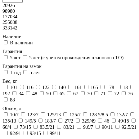
20926
98980
177034
255088
333142
Наличие
В наличии
Гарантия
5 лет
5 лет (с учетом прохождения планового ТО)
Гарантия на замок
1 год
5 лет
Вес, кг
101
116
122
140
161
165
178
18
192
34
48
50
65
67
70
71
72
76
88
Объём, л
10/7
123/7
125/13
125/7
128.5/8.5
132/7
135/13
149/5
183/7
27/2
329/49
46
49/15
60/4
73/15
83.5/21
83/21
9.6/7
90/11
92.5/21
92/91
93/15
99/11