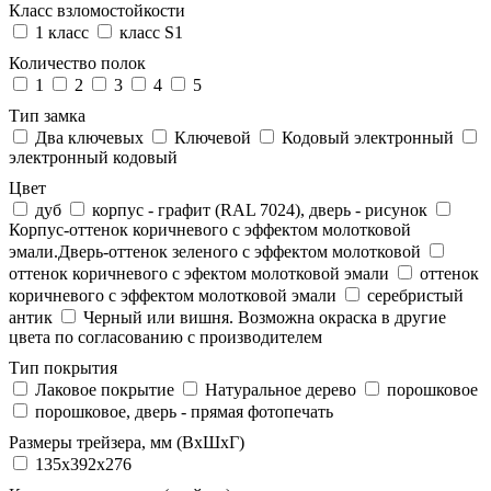
Класс взломостойкости
1 класс
класс S1
Количество полок
1
2
3
4
5
Тип замка
Два ключевых
Ключевой
Кодовый электронный
электронный кодовый
Цвет
дуб
корпус - графит (RAL 7024), дверь - рисунок
Корпус-оттенок коричневого с эффектом молотковой
эмали.Дверь-оттенок зеленого с эффектом молотковой
оттенок коричневого с эфектом молотковой эмали
оттенок
коричневого с эффектом молотковой эмали
серебристый
антик
Черный или вишня. Возможна окраска в другие
цвета по согласованию с производителем
Тип покрытия
Лаковое покрытие
Натуральное дерево
порошковое
порошковое, дверь - прямая фотопечать
Размеры трейзера, мм (ВхШхГ)
135x392x276