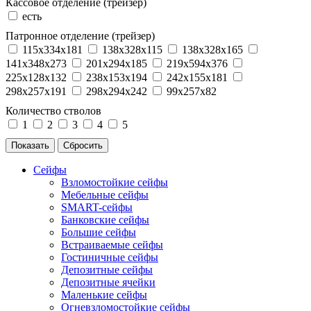
Кассовое отделение (трейзер)
есть
Патронное отделение (трейзер)
115x334x181
138x328x115
138x328x165
141x348x273
201x294x185
219x594x376
225x128x132
238x153x194
242x155x181
298x257x191
298x294x242
99x257x82
Количество стволов
1
2
3
4
5
Сейфы
Взломостойкие сейфы
Мебельные сейфы
SMART-сейфы
Банковские сейфы
Большие сейфы
Встраиваемые сейфы
Гостиничные сейфы
Депозитные сейфы
Депозитные ячейки
Маленькие сейфы
Огневзломостойкие сейфы