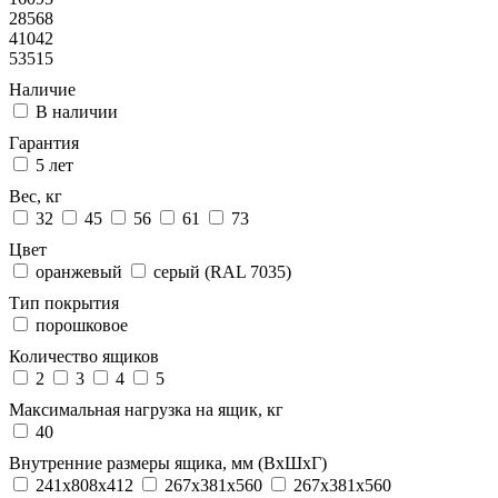
28568
41042
53515
Наличие
В наличии
Гарантия
5 лет
Вес, кг
32
45
56
61
73
Цвет
оранжевый
серый (RAL 7035)
Тип покрытия
порошковое
Количество ящиков
2
3
4
5
Максимальная нагрузка на ящик, кг
40
Внутренние размеры ящика, мм (ВхШхГ)
241х808х412
267x381x560
267х381х560