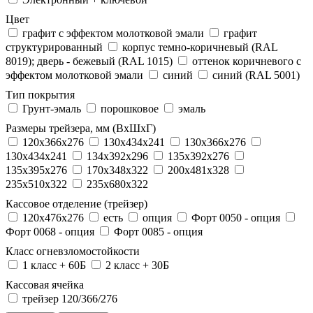
Цвет
графит с эффектом молотковой эмали
графит
структурированный
корпус темно-коричневый (RAL
8019); дверь - бежевый (RAL 1015)
оттенок коричневого с
эффектом молотковой эмали
синий
синий (RAL 5001)
Тип покрытия
Грунт-эмаль
порошковое
эмаль
Размеры трейзера, мм (ВхШхГ)
120x366x276
130x434x241
130х366х276
130х434х241
134x392x296
135x392x276
135x395x276
170x348x322
200x481x328
235x510x322
235x680x322
Кассовое отделение (трейзер)
120х476х276
есть
опция
Форт 0050 - опция
Форт 0068 - опция
Форт 0085 - опция
Класс огневзломостойкости
1 класс + 60Б
2 класс + 30Б
Кассовая ячейка
трейзер 120/366/276