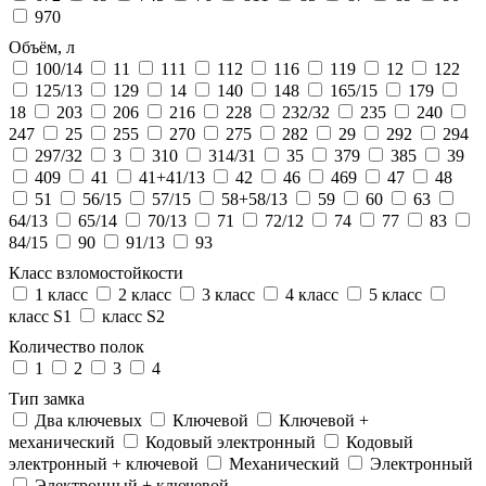
970
Объём, л
100/14
11
111
112
116
119
12
122
125/13
129
14
140
148
165/15
179
18
203
206
216
228
232/32
235
240
247
25
255
270
275
282
29
292
294
297/32
3
310
314/31
35
379
385
39
409
41
41+41/13
42
46
469
47
48
51
56/15
57/15
58+58/13
59
60
63
64/13
65/14
70/13
71
72/12
74
77
83
84/15
90
91/13
93
Класс взломостойкости
1 класс
2 класс
3 класс
4 класс
5 класс
класс S1
класс S2
Количество полок
1
2
3
4
Тип замка
Два ключевых
Ключевой
Ключевой +
механический
Кодовый электронный
Кодовый
электронный + ключевой
Механический
Электронный
Электронный + ключевой