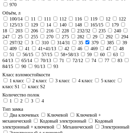
970
Объём, л
100/14
11
111
112
116
119
12
122
125/13
129
14
140
148
165/15
179
18
203
206
216
228
232/32
235
240
247
25
255
270
275
282
29
292
294
297/32
3
310
314/31
35
379
385
39
409
41
41+41/13
42
46
469
47
48
51
56/15
57/15
58+58/13
59
60
63
64/13
65/14
70/13
71
72/12
74
77
83
84/15
90
91/13
93
Класс взломостойкости
1 класс
2 класс
3 класс
4 класс
5 класс
класс S1
класс S2
Количество полок
1
2
3
4
Тип замка
Два ключевых
Ключевой
Ключевой +
механический
Кодовый электронный
Кодовый
электронный + ключевой
Механический
Электронный
Электронный + ключевой