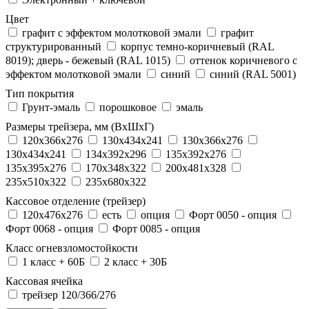
Цвет
графит с эффектом молотковой эмали
графит
структурированный
корпус темно-коричневый (RAL
8019); дверь - бежевый (RAL 1015)
оттенок коричневого с
эффектом молотковой эмали
синий
синий (RAL 5001)
Тип покрытия
Грунт-эмаль
порошковое
эмаль
Размеры трейзера, мм (ВхШхГ)
120x366x276
130x434x241
130х366х276
130х434х241
134x392x296
135x392x276
135x395x276
170x348x322
200x481x328
235x510x322
235x680x322
Кассовое отделение (трейзер)
120х476х276
есть
опция
Форт 0050 - опция
Форт 0068 - опция
Форт 0085 - опция
Класс огневзломостойкости
1 класс + 60Б
2 класс + 30Б
Кассовая ячейка
трейзер 120/366/276