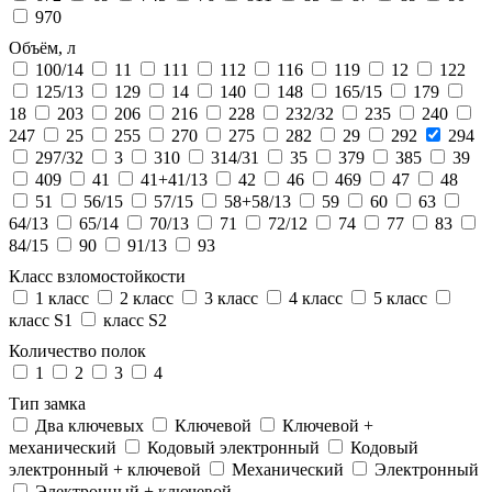
970
Объём, л
100/14
11
111
112
116
119
12
122
125/13
129
14
140
148
165/15
179
18
203
206
216
228
232/32
235
240
247
25
255
270
275
282
29
292
294
297/32
3
310
314/31
35
379
385
39
409
41
41+41/13
42
46
469
47
48
51
56/15
57/15
58+58/13
59
60
63
64/13
65/14
70/13
71
72/12
74
77
83
84/15
90
91/13
93
Класс взломостойкости
1 класс
2 класс
3 класс
4 класс
5 класс
класс S1
класс S2
Количество полок
1
2
3
4
Тип замка
Два ключевых
Ключевой
Ключевой +
механический
Кодовый электронный
Кодовый
электронный + ключевой
Механический
Электронный
Электронный + ключевой