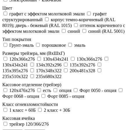
Цвет
графит с эффектом молотковой эмали
графит
структурированный
корпус темно-коричневый (RAL
8019); дверь - бежевый (RAL 1015)
оттенок коричневого с
эффектом молотковой эмали
синий
синий (RAL 5001)
Тип покрытия
Грунт-эмаль
порошковое
эмаль
Размеры трейзера, мм (ВхШхГ)
120x366x276
130x434x241
130х366х276
130х434х241
134x392x296
135x392x276
135x395x276
170x348x322
200x481x328
235x510x322
235x680x322
Кассовое отделение (трейзер)
120х476х276
есть
опция
Форт 0050 - опция
Форт 0068 - опция
Форт 0085 - опция
Класс огневзломостойкости
1 класс + 60Б
2 класс + 30Б
Кассовая ячейка
трейзер 120/366/276