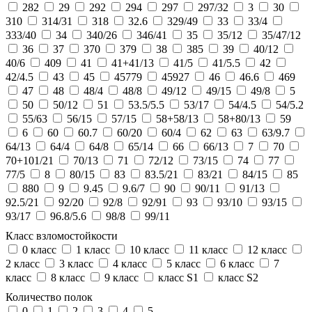
282
29
292
294
297
297/32
3
30
310
314/31
318
32.6
329/49
33
33/4
333/40
34
340/26
346/41
35
35/12
35/47/12
36
37
370
379
38
385
39
40/12
40/6
409
41
41+41/13
41/5
41/5.5
42
42/4.5
43
45
45779
45927
46
46.6
469
47
48
48/4
48/8
49/12
49/15
49/8
5
50
50/12
51
53.5/5.5
53/17
54/4.5
54/5.2
55/63
56/15
57/15
58+58/13
58+80/13
59
6
60
60.7
60/20
60/4
62
63
63/9.7
64/13
64/4
64/8
65/14
66
66/13
7
70
70+101/21
70/13
71
72/12
73/15
74
77
77/5
8
80/15
83
83.5/21
83/21
84/15
85
880
9
9.45
9.6/7
90
90/11
91/13
92.5/21
92/20
92/8
92/91
93
93/10
93/15
93/17
96.8/5.6
98/8
99/11
Класс взломостойкости
0 класс
1 класс
10 класс
11 класс
12 класс
2 класс
3 класс
4 класс
5 класс
6 класс
7
класс
8 класс
9 класс
класс S1
класс S2
Количество полок
0
1
2
3
4
5