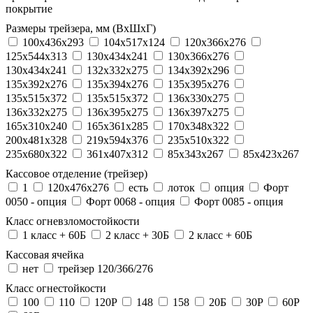
покрытие
Размеры трейзера, мм (ВхШхГ)
100x436x293
104х517х124
120x366x276
125x544x313
130x434x241
130х366х276
130х434х241
132x332x275
134x392x296
135x392x276
135x394x276
135x395x276
135x515x372
135х515х372
136x330x275
136x332x275
136x395x275
136x397x275
165x310x240
165x361x285
170x348x322
200x481x328
219x594x376
235x510x322
235x680x322
361x407x312
85x343x267
85x423x267
Кассовое отделение (трейзер)
1
120х476х276
есть
лоток
опция
Форт
0050 - опция
Форт 0068 - опция
Форт 0085 - опция
Класс огневзломостойкости
1 класс + 60Б
2 класс + 30Б
2 класс + 60Б
Кассовая ячейка
нет
трейзер 120/366/276
Класс огнестойкости
100
110
120P
148
158
20Б
30P
60P