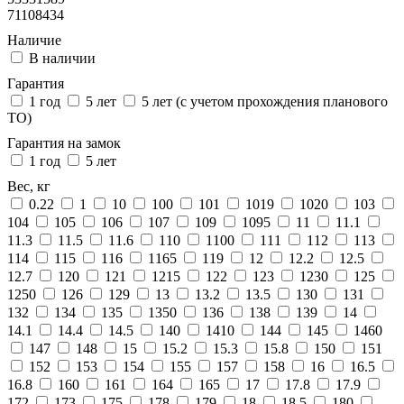
71108434
Наличие
В наличии
Гарантия
1 год
5 лет
5 лет (с учетом прохождения планового
ТО)
Гарантия на замок
1 год
5 лет
Вес, кг
0.22
1
10
100
101
1019
1020
103
104
105
106
107
109
1095
11
11.1
11.3
11.5
11.6
110
1100
111
112
113
114
115
116
1165
119
12
12.2
12.5
12.7
120
121
1215
122
123
1230
125
1250
126
129
13
13.2
13.5
130
131
132
134
135
1350
136
138
139
14
14.1
14.4
14.5
140
1410
144
145
1460
147
148
15
15.2
15.3
15.8
150
151
152
153
154
155
157
158
16
16.5
16.8
160
161
164
165
17
17.8
17.9
172
173
175
178
179
18
18.5
180