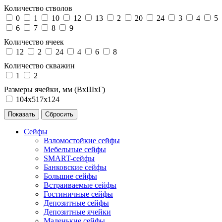
Количество стволов
0
1
10
12
13
2
20
24
3
4
5
6
7
8
9
Количество ячеек
12
2
24
4
6
8
Количество скважин
1
2
Размеры ячейки, мм (ВхШхГ)
104х517х124
Сейфы
Взломостойкие сейфы
Мебельные сейфы
SMART-сейфы
Банковские сейфы
Большие сейфы
Встраиваемые сейфы
Гостиничные сейфы
Депозитные сейфы
Депозитные ячейки
Маленькие сейфы