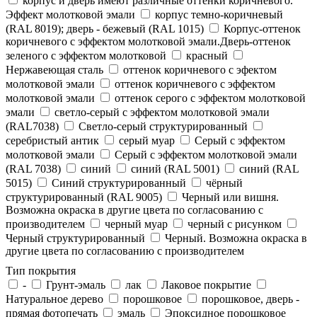
корпус и дверь имеют различные оттенки коричневого.
Эффект молотковой эмали
корпус темно-коричневый
(RAL 8019); дверь - бежевый (RAL 1015)
Корпус-оттенок
коричневого с эффектом молотковой эмали.Дверь-оттенок
зеленого с эффектом молотковой
красный
Нержавеющая сталь
оттенок коричневого с эфектом
молотковой эмали
оттенок коричневого с эффектом
молотковой эмали
оттенок серого с эффектом молотковой
эмали
светло-серый с эффектом молотковой эмали
(RAL7038)
Светло-серый структурированный
серебристый антик
серый муар
Серый с эффектом
молотковой эмали
Серый с эффектом молотковой эмали
(RAL 7038)
синий
синий (RAL 5001)
синий (RAL
5015)
Синий структурированный
чёрный
структурированный (RAL 9005)
Черный или вишня.
Возможна окраска в другие цвета по согласованию с
производителем
черный муар
черный с рисунком
Черный структурированный
Черный. Возможна окраска в
другие цвета по согласованию с производителем
Тип покрытия
-
Грунт-эмаль
лак
Лаковое покрытие
Натуральное дерево
порошковое
порошковое, дверь -
прямая фотопечать
эмаль
Эпоксидное порошковое