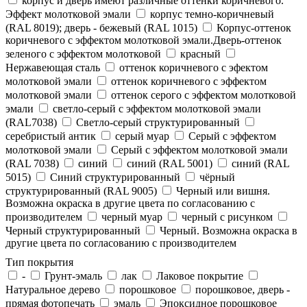
корпус и дверь имеют различные оттенки коричневого.
Эффект молотковой эмали
корпус темно-коричневый
(RAL 8019); дверь - бежевый (RAL 1015)
Корпус-оттенок
коричневого с эффектом молотковой эмали.Дверь-оттенок
зеленого с эффектом молотковой
красный
Нержавеющая сталь
оттенок коричневого с эфектом
молотковой эмали
оттенок коричневого с эффектом
молотковой эмали
оттенок серого с эффектом молотковой
эмали
светло-серый с эффектом молотковой эмали
(RAL7038)
Светло-серый структурированный
серебристый антик
серый муар
Серый с эффектом
молотковой эмали
Серый с эффектом молотковой эмали
(RAL 7038)
синий
синий (RAL 5001)
синий (RAL
5015)
Синий структурированный
чёрный
структурированный (RAL 9005)
Черный или вишня.
Возможна окраска в другие цвета по согласованию с
производителем
черный муар
черный с рисунком
Черный структурированный
Черный. Возможна окраска в
другие цвета по согласованию с производителем
Тип покрытия
-
Грунт-эмаль
лак
Лаковое покрытие
Натуральное дерево
порошковое
порошковое, дверь -
прямая фотопечать
эмаль
Эпоксидное порошковое