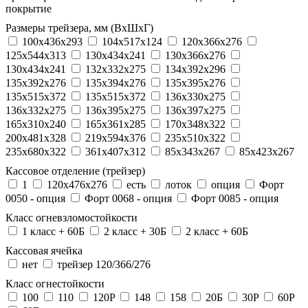
покрытие
Размеры трейзера, мм (ВхШхГ)
100x436x293
104х517х124
120x366x276
125x544x313
130x434x241
130х366х276
130х434х241
132x332x275
134x392x296
135x392x276
135x394x276
135x395x276
135x515x372
135х515х372
136x330x275
136x332x275
136x395x275
136x397x275
165x310x240
165x361x285
170x348x322
200x481x328
219x594x376
235x510x322
235x680x322
361x407x312
85x343x267
85x423x267
Кассовое отделение (трейзер)
1
120х476х276
есть
лоток
опция
Форт
0050 - опция
Форт 0068 - опция
Форт 0085 - опция
Класс огневзломостойкости
1 класс + 60Б
2 класс + 30Б
2 класс + 60Б
Кассовая ячейка
нет
трейзер 120/366/276
Класс огнестойкости
100
110
120P
148
158
20Б
30P
60P