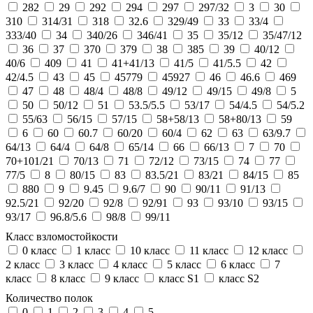
282
29
292
294
297
297/32
3
30
310
314/31
318
32.6
329/49
33
33/4
333/40
34
340/26
346/41
35
35/12
35/47/12
36
37
370
379
38
385
39
40/12
40/6
409
41
41+41/13
41/5
41/5.5
42
42/4.5
43
45
45779
45927
46
46.6
469
47
48
48/4
48/8
49/12
49/15
49/8
5
50
50/12
51
53.5/5.5
53/17
54/4.5
54/5.2
55/63
56/15
57/15
58+58/13
58+80/13
59
6
60
60.7
60/20
60/4
62
63
63/9.7
64/13
64/4
64/8
65/14
66
66/13
7
70
70+101/21
70/13
71
72/12
73/15
74
77
77/5
8
80/15
83
83.5/21
83/21
84/15
85
880
9
9.45
9.6/7
90
90/11
91/13
92.5/21
92/20
92/8
92/91
93
93/10
93/15
93/17
96.8/5.6
98/8
99/11
Класс взломостойкости
0 класс
1 класс
10 класс
11 класс
12 класс
2 класс
3 класс
4 класс
5 класс
6 класс
7
класс
8 класс
9 класс
класс S1
класс S2
Количество полок
0
1
2
3
4
5