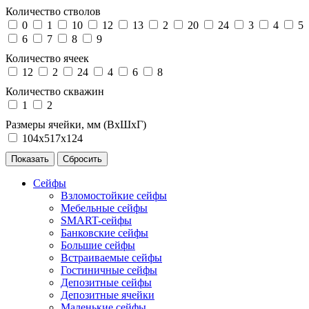
Количество стволов
0
1
10
12
13
2
20
24
3
4
5
6
7
8
9
Количество ячеек
12
2
24
4
6
8
Количество скважин
1
2
Размеры ячейки, мм (ВхШхГ)
104х517х124
Сейфы
Взломостойкие сейфы
Мебельные сейфы
SMART-сейфы
Банковские сейфы
Большие сейфы
Встраиваемые сейфы
Гостиничные сейфы
Депозитные сейфы
Депозитные ячейки
Маленькие сейфы