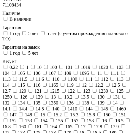
71108434
Наличие
В наличии
Гарантия
1 год
5 лет
5 лет (с учетом прохождения планового
ТО)
Гарантия на замок
1 год
5 лет
Вес, кг
0.22
1
10
100
101
1019
1020
103
104
105
106
107
109
1095
11
11.1
11.3
11.5
11.6
110
1100
111
112
113
114
115
116
1165
119
12
12.2
12.5
12.7
120
121
1215
122
123
1230
125
1250
126
129
13
13.2
13.5
130
131
132
134
135
1350
136
138
139
14
14.1
14.4
14.5
140
1410
144
145
1460
147
148
15
15.2
15.3
15.8
150
151
152
153
154
155
157
158
16
16.5
16.8
160
161
164
165
17
17.8
17.9
172
173
175
178
179
18
18.5
180