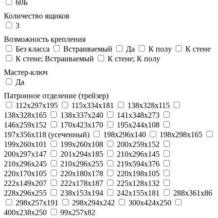
60Б
Количество ящиков
3
Возможность крепления
Без класса
Встраиваемый
Да
К полу
К стене
К стене; Встраиваемый
К стене; К полу
Мастер-ключ
Да
Патронное отделение (трейзер)
112x297x195
115x334x181
138x328x115
138x328x165
138x337x240
141x348x273
146x259x152
170x423x170
195x244x108
197x356x118 (усеченный)
198x296x140
198x298x165
199x260x101
199x260x108
200x259x152
200x297x147
201x294x185
210x296x145
210x296x245
210x296x255
219x594x376
220x170x105
220x180x178
220x198x105
222x149x207
222x178x187
225x128x132
228x296x255
238x153x194
242x155x181
288x361x86
298x257x191
298x294x242
300x424x250
400x238x250
99x257x82