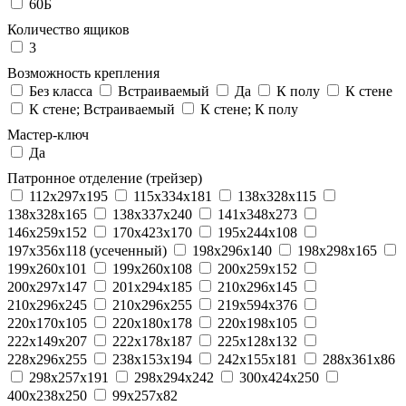
60Б
Количество ящиков
3
Возможность крепления
Без класса
Встраиваемый
Да
К полу
К стене
К стене; Встраиваемый
К стене; К полу
Мастер-ключ
Да
Патронное отделение (трейзер)
112x297x195
115x334x181
138x328x115
138x328x165
138x337x240
141x348x273
146x259x152
170x423x170
195x244x108
197x356x118 (усеченный)
198x296x140
198x298x165
199x260x101
199x260x108
200x259x152
200x297x147
201x294x185
210x296x145
210x296x245
210x296x255
219x594x376
220x170x105
220x180x178
220x198x105
222x149x207
222x178x187
225x128x132
228x296x255
238x153x194
242x155x181
288x361x86
298x257x191
298x294x242
300x424x250
400x238x250
99x257x82