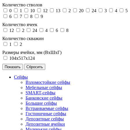
Количество стволов
0
1
10
12
13
2
20
24
3
4
5
6
7
8
9
Количество ячеек
12
2
24
4
6
8
Количество скважин
1
2
Размеры ячейки, мм (ВхШхГ)
104х517х124
Сейфы
Взломостойкие сейфы
Мебельные сейфы
SMART-сейфы
Банковские сейфы
Большие сейфы
Встраиваемые сейфы
Гостиничные сейфы
Депозитные сейфы
Депозитные ячейки
Маленькие сейфы