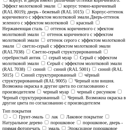
корпус и дверь имеют различные оттенки коричневого.
Эффект молотковой эмали
корпус темно-коричневый
(RAL 8019); дверь - бежевый (RAL 1015)
Корпус-оттенок
коричневого с эффектом молотковой эмали.Дверь-оттенок
зеленого с эффектом молотковой
красный
Нержавеющая сталь
оттенок коричневого с эфектом
молотковой эмали
оттенок коричневого с эффектом
молотковой эмали
оттенок серого с эффектом молотковой
эмали
светло-серый с эффектом молотковой эмали
(RAL7038)
Светло-серый структурированный
серебристый антик
серый муар
Серый с эффектом
молотковой эмали
Серый с эффектом молотковой эмали
(RAL 7038)
синий
синий (RAL 5001)
синий (RAL
5015)
Синий структурированный
чёрный
структурированный (RAL 9005)
Черный или вишня.
Возможна окраска в другие цвета по согласованию с
производителем
черный муар
черный с рисунком
Черный структурированный
Черный. Возможна окраска в
другие цвета по согласованию с производителем
Тип покрытия
-
Грунт-эмаль
лак
Лаковое покрытие
Натуральное дерево
порошковое
порошковое, дверь -
прямая фотопечать
эмаль
Эпоксидное порошковое