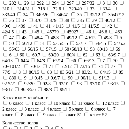
282
29
292
294
297
297/32
3
30
310
314/31
318
32.6
329/49
33
33/4
333/40
34
340/26
346/41
35
35/12
35/47/12
36
37
370
379
38
385
39
40/12
40/6
409
41
41+41/13
41/5
41/5.5
42
42/4.5
43
45
45779
45927
46
46.6
469
47
48
48/4
48/8
49/12
49/15
49/8
5
50
50/12
51
53.5/5.5
53/17
54/4.5
54/5.2
55/63
56/15
57/15
58+58/13
58+80/13
59
6
60
60.7
60/20
60/4
62
63
63/9.7
64/13
64/4
64/8
65/14
66
66/13
7
70
70+101/21
70/13
71
72/12
73/15
74
77
77/5
8
80/15
83
83.5/21
83/21
84/15
85
880
9
9.45
9.6/7
90
90/11
91/13
92.5/21
92/20
92/8
92/91
93
93/10
93/15
93/17
96.8/5.6
98/8
99/11
Класс взломостойкости
0 класс
1 класс
10 класс
11 класс
12 класс
2 класс
3 класс
4 класс
5 класс
6 класс
7
класс
8 класс
9 класс
класс S1
класс S2
Количество полок
0
1
2
3
4
5