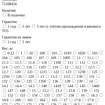
71108434
Наличие
В наличии
Гарантия
1 год
5 лет
5 лет (с учетом прохождения планового
ТО)
Гарантия на замок
1 год
5 лет
Вес, кг
0.22
1
10
100
101
1019
1020
103
104
105
106
107
109
1095
11
11.1
11.3
11.5
11.6
110
1100
111
112
113
114
115
116
1165
119
12
12.2
12.5
12.7
120
121
1215
122
123
1230
125
1250
126
129
13
13.2
13.5
130
131
132
134
135
1350
136
138
139
14
14.1
14.4
14.5
140
1410
144
145
1460
147
148
15
15.2
15.3
15.8
150
151
152
153
154
155
157
158
16
16.5
16.8
160
161
164
165
17
17.8
17.9
172
173
175
178
179
18
18.5
180