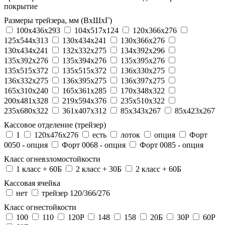
покрытие
Размеры трейзера, мм (ВхШхГ)
100x436x293
104х517х124
120x366x276
125x544x313
130x434x241
130х366х276
130х434х241
132x332x275
134x392x296
135x392x276
135x394x276
135x395x276
135x515x372
135х515х372
136x330x275
136x332x275
136x395x275
136x397x275
165x310x240
165x361x285
170x348x322
200x481x328
219x594x376
235x510x322
235x680x322
361x407x312
85x343x267
85x423x267
Кассовое отделение (трейзер)
1
120х476х276
есть
лоток
опция
Форт
0050 - опция
Форт 0068 - опция
Форт 0085 - опция
Класс огневзломостойкости
1 класс + 60Б
2 класс + 30Б
2 класс + 60Б
Кассовая ячейка
нет
трейзер 120/366/276
Класс огнестойкости
100
110
120P
148
158
20Б
30P
60P