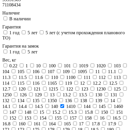
71108434
Наличие
В наличии
Гарантия
1 год
5 лет
5 лет (с учетом прохождения планового
ТО)
Гарантия на замок
1 год
5 лет
Вес, кг
0.22
1
10
100
101
1019
1020
103
104
105
106
107
109
1095
11
11.1
11.3
11.5
11.6
110
1100
111
112
113
114
115
116
1165
119
12
12.2
12.5
12.7
120
121
1215
122
123
1230
125
1250
126
129
13
13.2
13.5
130
131
132
134
135
1350
136
138
139
14
14.1
14.4
14.5
140
1410
144
145
1460
147
148
15
15.2
15.3
15.8
150
151
152
153
154
155
157
158
16
16.5
16.8
160
161
164
165
17
17.8
17.9
172
173
175
178
179
18
18.5
180