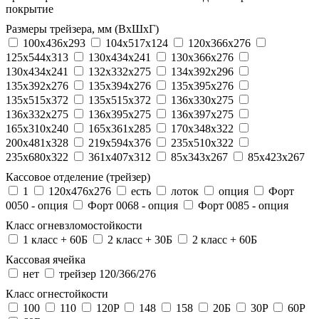
покрытие
Размеры трейзера, мм (ВхШхГ)
100x436x293
104х517х124
120x366x276
125x544x313
130x434x241
130х366х276
130х434х241
132x332x275
134x392x296
135x392x276
135x394x276
135x395x276
135x515x372
135х515х372
136x330x275
136x332x275
136x395x275
136x397x275
165x310x240
165x361x285
170x348x322
200x481x328
219x594x376
235x510x322
235x680x322
361x407x312
85x343x267
85x423x267
Кассовое отделение (трейзер)
1
120х476х276
есть
лоток
опция
Форт
0050 - опция
Форт 0068 - опция
Форт 0085 - опция
Класс огневзломостойкости
1 класс + 60Б
2 класс + 30Б
2 класс + 60Б
Кассовая ячейка
нет
трейзер 120/366/276
Класс огнестойкости
100
110
120P
148
158
20Б
30P
60P