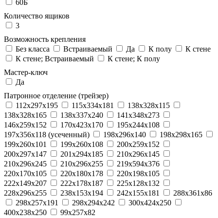
60Б
Количество ящиков
3
Возможность крепления
Без класса
Встраиваемый
Да
К полу
К стене
К стене; Встраиваемый
К стене; К полу
Мастер-ключ
Да
Патронное отделение (трейзер)
112x297x195
115x334x181
138x328x115
138x328x165
138x337x240
141x348x273
146x259x152
170x423x170
195x244x108
197x356x118 (усеченный)
198x296x140
198x298x165
199x260x101
199x260x108
200x259x152
200x297x147
201x294x185
210x296x145
210x296x245
210x296x255
219x594x376
220x170x105
220x180x178
220x198x105
222x149x207
222x178x187
225x128x132
228x296x255
238x153x194
242x155x181
288x361x86
298x257x191
298x294x242
300x424x250
400x238x250
99x257x82