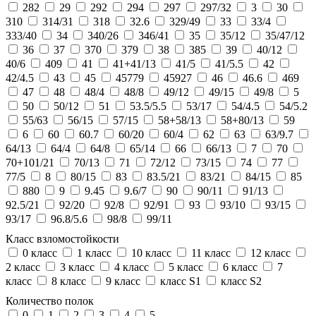
282
29
292
294
297
297/32
3
30
310
314/31
318
32.6
329/49
33
33/4
333/40
34
340/26
346/41
35
35/12
35/47/12
36
37
370
379
38
385
39
40/12
40/6
409
41
41+41/13
41/5
41/5.5
42
42/4.5
43
45
45779
45927
46
46.6
469
47
48
48/4
48/8
49/12
49/15
49/8
5
50
50/12
51
53.5/5.5
53/17
54/4.5
54/5.2
55/63
56/15
57/15
58+58/13
58+80/13
59
6
60
60.7
60/20
60/4
62
63
63/9.7
64/13
64/4
64/8
65/14
66
66/13
7
70
70+101/21
70/13
71
72/12
73/15
74
77
77/5
8
80/15
83
83.5/21
83/21
84/15
85
880
9
9.45
9.6/7
90
90/11
91/13
92.5/21
92/20
92/8
92/91
93
93/10
93/15
93/17
96.8/5.6
98/8
99/11
Класс взломостойкости
0 класс
1 класс
10 класс
11 класс
12 класс
2 класс
3 класс
4 класс
5 класс
6 класс
7
класс
8 класс
9 класс
класс S1
класс S2
Количество полок
0
1
2
3
4
5