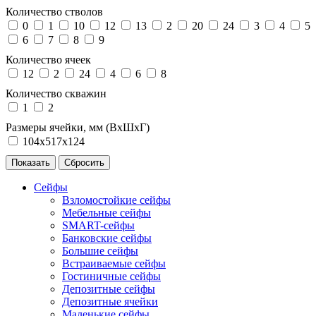
Количество стволов
0
1
10
12
13
2
20
24
3
4
5
6
7
8
9
Количество ячеек
12
2
24
4
6
8
Количество скважин
1
2
Размеры ячейки, мм (ВхШхГ)
104х517х124
Сейфы
Взломостойкие сейфы
Мебельные сейфы
SMART-сейфы
Банковские сейфы
Большие сейфы
Встраиваемые сейфы
Гостиничные сейфы
Депозитные сейфы
Депозитные ячейки
Маленькие сейфы