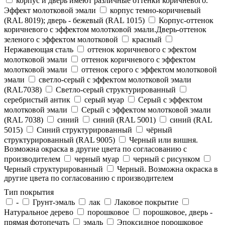
корпус и дверь имеют различные оттенки коричневого.
Эффект молотковой эмали
корпус темно-коричневый
(RAL 8019); дверь - бежевый (RAL 1015)
Корпус-оттенок
коричневого с эффектом молотковой эмали.Дверь-оттенок
зеленого с эффектом молотковой
красный
Нержавеющая сталь
оттенок коричневого с эфектом
молотковой эмали
оттенок коричневого с эффектом
молотковой эмали
оттенок серого с эффектом молотковой
эмали
светло-серый с эффектом молотковой эмали
(RAL7038)
Светло-серый структурированный
серебристый антик
серый муар
Серый с эффектом
молотковой эмали
Серый с эффектом молотковой эмали
(RAL 7038)
синий
синий (RAL 5001)
синий (RAL
5015)
Синий структурированный
чёрный
структурированный (RAL 9005)
Черный или вишня.
Возможна окраска в другие цвета по согласованию с
производителем
черный муар
черный с рисунком
Черный структурированный
Черный. Возможна окраска в
другие цвета по согласованию с производителем
Тип покрытия
-
Грунт-эмаль
лак
Лаковое покрытие
Натуральное дерево
порошковое
порошковое, дверь -
прямая фотопечать
эмаль
Эпоксидное порошковое