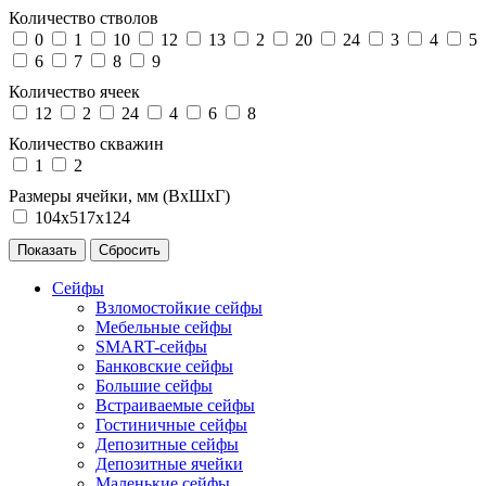
Количество стволов
0
1
10
12
13
2
20
24
3
4
5
6
7
8
9
Количество ячеек
12
2
24
4
6
8
Количество скважин
1
2
Размеры ячейки, мм (ВхШхГ)
104х517х124
Сейфы
Взломостойкие сейфы
Мебельные сейфы
SMART-сейфы
Банковские сейфы
Большие сейфы
Встраиваемые сейфы
Гостиничные сейфы
Депозитные сейфы
Депозитные ячейки
Маленькие сейфы