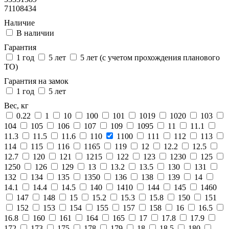
71108434
Наличие
В наличии
Гарантия
1 год
5 лет
5 лет (с учетом прохождения планового
ТО)
Гарантия на замок
1 год
5 лет
Вес, кг
0.22
1
10
100
101
1019
1020
103
104
105
106
107
109
1095
11
11.1
11.3
11.5
11.6
110
1100
111
112
113
114
115
116
1165
119
12
12.2
12.5
12.7
120
121
1215
122
123
1230
125
1250
126
129
13
13.2
13.5
130
131
132
134
135
1350
136
138
139
14
14.1
14.4
14.5
140
1410
144
145
1460
147
148
15
15.2
15.3
15.8
150
151
152
153
154
155
157
158
16
16.5
16.8
160
161
164
165
17
17.8
17.9
172
173
175
178
179
18
18.5
180