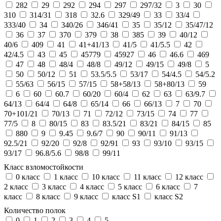
282
29
292
294
297
297/32
3
30
310
314/31
318
32.6
329/49
33
33/4
333/40
34
340/26
346/41
35
35/12
35/47/12
36
37
370
379
38
385
39
40/12
40/6
409
41
41+41/13
41/5
41/5.5
42
42/4.5
43
45
45779
45927
46
46.6
469
47
48
48/4
48/8
49/12
49/15
49/8
5
50
50/12
51
53.5/5.5
53/17
54/4.5
54/5.2
55/63
56/15
57/15
58+58/13
58+80/13
59
6
60
60.7
60/20
60/4
62
63
63/9.7
64/13
64/4
64/8
65/14
66
66/13
7
70
70+101/21
70/13
71
72/12
73/15
74
77
77/5
8
80/15
83
83.5/21
83/21
84/15
85
880
9
9.45
9.6/7
90
90/11
91/13
92.5/21
92/20
92/8
92/91
93
93/10
93/15
93/17
96.8/5.6
98/8
99/11
Класс взломостойкости
0 класс
1 класс
10 класс
11 класс
12 класс
2 класс
3 класс
4 класс
5 класс
6 класс
7
класс
8 класс
9 класс
класс S1
класс S2
Количество полок
0
1
2
3
4
5