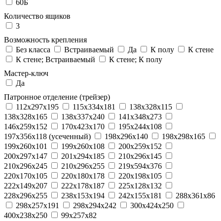
60Б
Количество ящиков
3
Возможность крепления
Без класса
Встраиваемый
Да
К полу
К стене
К стене; Встраиваемый
К стене; К полу
Мастер-ключ
Да
Патронное отделение (трейзер)
112x297x195
115x334x181
138x328x115
138x328x165
138x337x240
141x348x273
146x259x152
170x423x170
195x244x108
197x356x118 (усеченный)
198x296x140
198x298x165
199x260x101
199x260x108
200x259x152
200x297x147
201x294x185
210x296x145
210x296x245
210x296x255
219x594x376
220x170x105
220x180x178
220x198x105
222x149x207
222x178x187
225x128x132
228x296x255
238x153x194
242x155x181
288x361x86
298x257x191
298x294x242
300x424x250
400x238x250
99x257x82