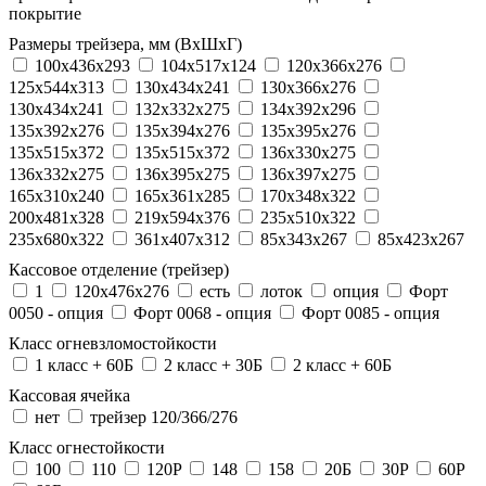
покрытие
Размеры трейзера, мм (ВхШхГ)
100x436x293
104х517х124
120x366x276
125x544x313
130x434x241
130х366х276
130х434х241
132x332x275
134x392x296
135x392x276
135x394x276
135x395x276
135x515x372
135х515х372
136x330x275
136x332x275
136x395x275
136x397x275
165x310x240
165x361x285
170x348x322
200x481x328
219x594x376
235x510x322
235x680x322
361x407x312
85x343x267
85x423x267
Кассовое отделение (трейзер)
1
120х476х276
есть
лоток
опция
Форт
0050 - опция
Форт 0068 - опция
Форт 0085 - опция
Класс огневзломостойкости
1 класс + 60Б
2 класс + 30Б
2 класс + 60Б
Кассовая ячейка
нет
трейзер 120/366/276
Класс огнестойкости
100
110
120P
148
158
20Б
30P
60P