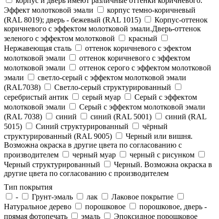
корпус и дверь имеют различные оттенки коричневого.
Эффект молотковой эмали
корпус темно-коричневый
(RAL 8019); дверь - бежевый (RAL 1015)
Корпус-оттенок
коричневого с эффектом молотковой эмали.Дверь-оттенок
зеленого с эффектом молотковой
красный
Нержавеющая сталь
оттенок коричневого с эфектом
молотковой эмали
оттенок коричневого с эффектом
молотковой эмали
оттенок серого с эффектом молотковой
эмали
светло-серый с эффектом молотковой эмали
(RAL7038)
Светло-серый структурированный
серебристый антик
серый муар
Серый с эффектом
молотковой эмали
Серый с эффектом молотковой эмали
(RAL 7038)
синий
синий (RAL 5001)
синий (RAL
5015)
Синий структурированный
чёрный
структурированный (RAL 9005)
Черный или вишня.
Возможна окраска в другие цвета по согласованию с
производителем
черный муар
черный с рисунком
Черный структурированный
Черный. Возможна окраска в
другие цвета по согласованию с производителем
Тип покрытия
-
Грунт-эмаль
лак
Лаковое покрытие
Натуральное дерево
порошковое
порошковое, дверь -
прямая фотопечать
эмаль
Эпоксидное порошковое