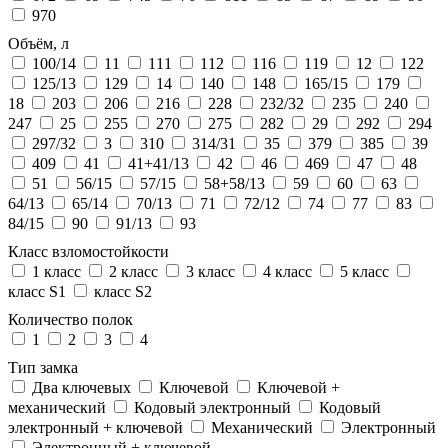
970
Объём, л
100/14
11
111
112
116
119
12
122
125/13
129
14
140
148
165/15
179
18
203
206
216
228
232/32
235
240
247
25
255
270
275
282
29
292
294
297/32
3
310
314/31
35
379
385
39
409
41
41+41/13
42
46
469
47
48
51
56/15
57/15
58+58/13
59
60
63
64/13
65/14
70/13
71
72/12
74
77
83
84/15
90
91/13
93
Класс взломостойкости
1 класс
2 класс
3 класс
4 класс
5 класс
класс S1
класс S2
Количество полок
1
2
3
4
Тип замка
Два ключевых
Ключевой
Ключевой +
механический
Кодовый электронный
Кодовый
электронный + ключевой
Механический
Электронный
Электронный + ключевой