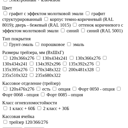
Цвет
графит с эффектом молотковой эмали
графит
структурированный
корпус темно-коричневый (RAL
8019); дверь - бежевый (RAL 1015)
оттенок коричневого с
эффектом молотковой эмали
синий
синий (RAL 5001)
Тип покрытия
Грунт-эмаль
порошковое
эмаль
Размеры трейзера, мм (ВхШхГ)
120x366x276
130x434x241
130х366х276
130х434х241
134x392x296
135x392x276
135x395x276
170x348x322
200x481x328
235x510x322
235x680x322
Кассовое отделение (трейзер)
120х476х276
есть
опция
Форт 0050 - опция
Форт 0068 - опция
Форт 0085 - опция
Класс огневзломостойкости
1 класс + 60Б
2 класс + 30Б
Кассовая ячейка
трейзер 120/366/276