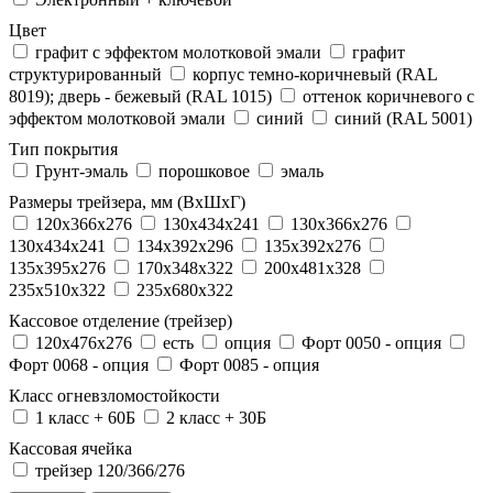
Цвет
графит с эффектом молотковой эмали
графит
структурированный
корпус темно-коричневый (RAL
8019); дверь - бежевый (RAL 1015)
оттенок коричневого с
эффектом молотковой эмали
синий
синий (RAL 5001)
Тип покрытия
Грунт-эмаль
порошковое
эмаль
Размеры трейзера, мм (ВхШхГ)
120x366x276
130x434x241
130х366х276
130х434х241
134x392x296
135x392x276
135x395x276
170x348x322
200x481x328
235x510x322
235x680x322
Кассовое отделение (трейзер)
120х476х276
есть
опция
Форт 0050 - опция
Форт 0068 - опция
Форт 0085 - опция
Класс огневзломостойкости
1 класс + 60Б
2 класс + 30Б
Кассовая ячейка
трейзер 120/366/276