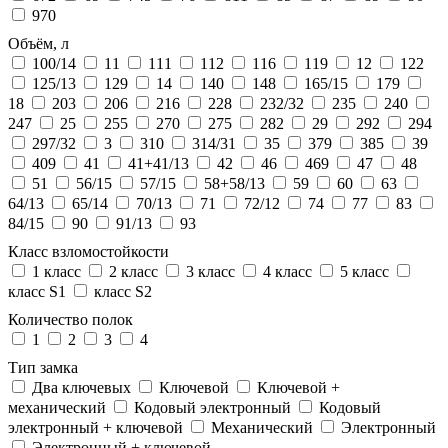
970
Объём, л
100/14
11
111
112
116
119
12
122
125/13
129
14
140
148
165/15
179
18
203
206
216
228
232/32
235
240
247
25
255
270
275
282
29
292
294
297/32
3
310
314/31
35
379
385
39
409
41
41+41/13
42
46
469
47
48
51
56/15
57/15
58+58/13
59
60
63
64/13
65/14
70/13
71
72/12
74
77
83
84/15
90
91/13
93
Класс взломостойкости
1 класс
2 класс
3 класс
4 класс
5 класс
класс S1
класс S2
Количество полок
1
2
3
4
Тип замка
Два ключевых
Ключевой
Ключевой +
механический
Кодовый электронный
Кодовый
электронный + ключевой
Механический
Электронный
Электронный + ключевой