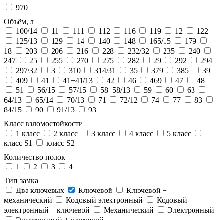
970
Объём, л
100/14
11
111
112
116
119
12
122
125/13
129
14
140
148
165/15
179
18
203
206
216
228
232/32
235
240
247
25
255
270
275
282
29
292
294
297/32
3
310
314/31
35
379
385
39
409
41
41+41/13
42
46
469
47
48
51
56/15
57/15
58+58/13
59
60
63
64/13
65/14
70/13
71
72/12
74
77
83
84/15
90
91/13
93
Класс взломостойкости
1 класс
2 класс
3 класс
4 класс
5 класс
класс S1
класс S2
Количество полок
1
2
3
4
Тип замка
Два ключевых
Ключевой
Ключевой +
механический
Кодовый электронный
Кодовый
электронный + ключевой
Механический
Электронный
Электронный + ключевой