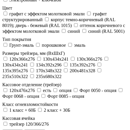
Цвет
графит с эффектом молотковой эмали
графит
структурированный
корпус темно-коричневый (RAL
8019); дверь - бежевый (RAL 1015)
оттенок коричневого с
эффектом молотковой эмали
синий
синий (RAL 5001)
Тип покрытия
Грунт-эмаль
порошковое
эмаль
Размеры трейзера, мм (ВхШхГ)
120x366x276
130x434x241
130х366х276
130х434х241
134x392x296
135x392x276
135x395x276
170x348x322
200x481x328
235x510x322
235x680x322
Кассовое отделение (трейзер)
120х476х276
есть
опция
Форт 0050 - опция
Форт 0068 - опция
Форт 0085 - опция
Класс огневзломостойкости
1 класс + 60Б
2 класс + 30Б
Кассовая ячейка
трейзер 120/366/276