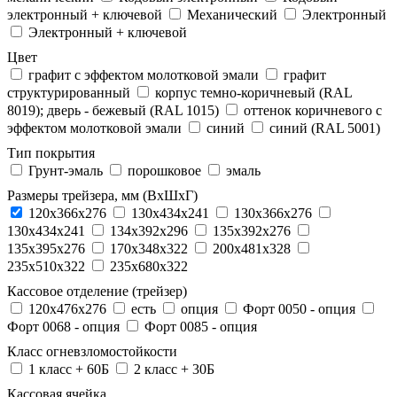
электронный + ключевой
Механический
Электронный
Электронный + ключевой
Цвет
графит с эффектом молотковой эмали
графит
структурированный
корпус темно-коричневый (RAL
8019); дверь - бежевый (RAL 1015)
оттенок коричневого с
эффектом молотковой эмали
синий
синий (RAL 5001)
Тип покрытия
Грунт-эмаль
порошковое
эмаль
Размеры трейзера, мм (ВхШхГ)
120x366x276
130x434x241
130х366х276
130х434х241
134x392x296
135x392x276
135x395x276
170x348x322
200x481x328
235x510x322
235x680x322
Кассовое отделение (трейзер)
120х476х276
есть
опция
Форт 0050 - опция
Форт 0068 - опция
Форт 0085 - опция
Класс огневзломостойкости
1 класс + 60Б
2 класс + 30Б
Кассовая ячейка