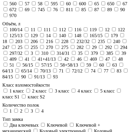
560
57
58
595
60
600
65
650
67
672
69
745
76
811
85
87
89
90
970
Объём, л
100/14
11
111
112
116
119
12
122
125/13
129
14
140
148
165/15
179
18
203
206
216
228
232/32
235
240
247
25
255
270
275
282
29
292
294
297/32
3
310
314/31
35
379
385
39
409
41
41+41/13
42
46
469
47
48
51
56/15
57/15
58+58/13
59
60
63
64/13
65/14
70/13
71
72/12
74
77
83
84/15
90
91/13
93
Класс взломостойкости
1 класс
2 класс
3 класс
4 класс
5 класс
класс S1
класс S2
Количество полок
1
2
3
4
Тип замка
Два ключевых
Ключевой
Ключевой +
механический
Кодовый электронный
Кодовый